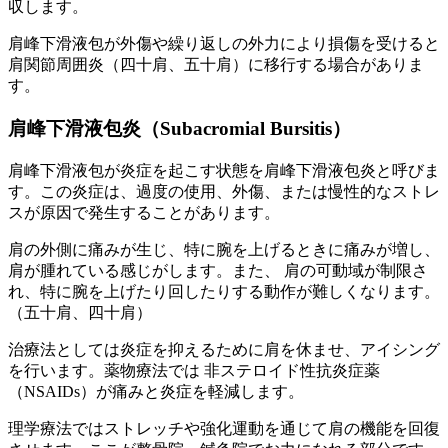
収します。
肩峰下滑液包が外傷や繰り返しの外力により損傷を受けると
肩関節周囲炎（四十肩、五十肩）に移行する場合がありま
す。
肩峰下滑液包炎（Subacromial Bursitis）
肩峰下滑液包が炎症を起こす状態を肩峰下滑液包炎と呼びま
す。この炎症は、過度の使用、外傷、または慢性的なストレ
スが原因で発生することがあります。
肩の外側に痛みが生じ、特に腕を上げるときに痛みが増し、
肩が腫れている感じがします。また、 肩の可動域が制限さ
れ、特に腕を上げたり回したりする動作が難しくなります。
（五十肩、四十肩）
治療法としては炎症を抑えるために肩を休ませ、アイシング
を行います。薬物療法では 非ステロイド性抗炎症薬
（NSAIDs）が痛みと炎症を軽減します。
理学療法ではストレッチや強化運動を通じて肩の機能を回復