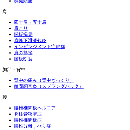
群発頭痛
肩
四十肩・五十肩
肩こり
腱板損傷
肩峰下滑液包炎
インピンジメント症候群
肩の捻挫
腱板断裂
胸部・背中
背中の痛み（背中ぎっくり）
棘間靭帯炎（スプラングバック）
腰
腰椎椎間板ヘルニア
脊柱管狭窄症
腰椎椎間板症
腰椎分離すべり症