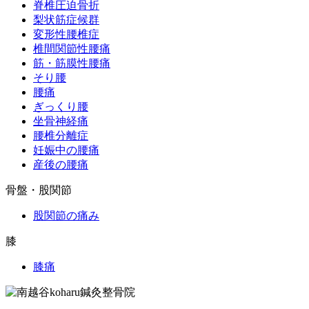
脊椎圧迫骨折
梨状筋症候群
変形性腰椎症
椎間関節性腰痛
筋・筋膜性腰痛
そり腰
腰痛
ぎっくり腰
坐骨神経痛
腰椎分離症
妊娠中の腰痛
産後の腰痛
骨盤・股関節
股関節の痛み
膝
膝痛