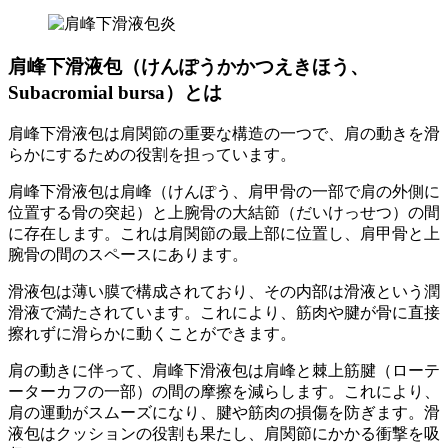
肩峰下滑液包（けんぽうかかつえきほう、
Subacromial bursa）とは
肩峰下滑液包は肩関節の重要な構造の一つで、肩の動きを滑
らかにするための役割を担っています。
肩峰下滑液包は肩峰（けんぽう、肩甲骨の一部で肩の外側に
位置する骨の突起）と上腕骨の大結節（だいけっせつ）の間
に存在します。これは肩関節の最上部に位置し、肩甲骨と上
腕骨の間のスペースにあります。
滑液包は薄い膜で構成されており、その内部は滑液という潤
滑液で満たされています。これにより、筋肉や腱が骨に直接
擦れずに滑らかに動くことができます。
肩の動きに伴って、肩峰下滑液包は肩峰と棘上筋腱（ローテ
ーターカフの一部）の間の摩擦を減らします。これにより、
肩の運動がスムーズになり、腱や筋肉の損傷を防ぎます。滑
液包はクッションの役割も果たし、肩関節にかかる衝撃を吸