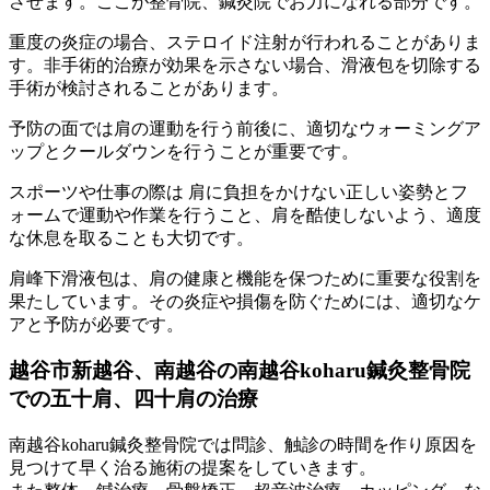
させます。ここが整骨院、鍼灸院でお力になれる部分です。
重度の炎症の場合、ステロイド注射が行われることがありま
す。非手術的治療が効果を示さない場合、滑液包を切除する
手術が検討されることがあります。
予防の面では肩の運動を行う前後に、適切なウォーミングア
ップとクールダウンを行うことが重要です。
スポーツや仕事の際は 肩に負担をかけない正しい姿勢とフ
ォームで運動や作業を行うこと、肩を酷使しないよう、適度
な休息を取ることも大切です。
肩峰下滑液包は、肩の健康と機能を保つために重要な役割を
果たしています。その炎症や損傷を防ぐためには、適切なケ
アと予防が必要です。
越谷市新越谷、南越谷の南越谷koharu鍼灸整骨院
での五十肩、四十肩の治療
南越谷koharu鍼灸整骨院では問診、触診の時間を作り原因を
見つけて早く治る施術の提案をしていきます。