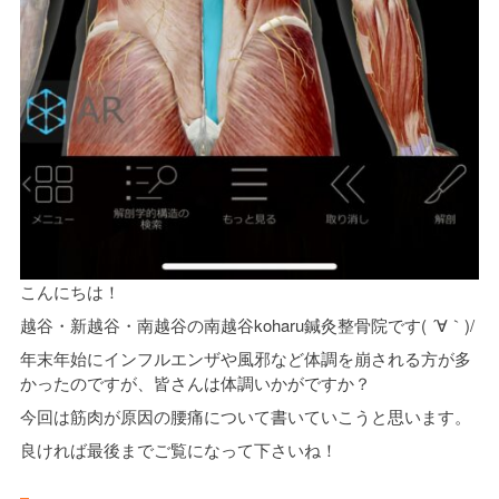
こんにちは！
越谷・新越谷・南越谷の南越谷koharu鍼灸整骨院です( ´∀｀)/
年末年始にインフルエンザや風邪など体調を崩される方が多
かったのですが、皆さんは体調いかがですか？
今回は筋肉が原因の腰痛について書いていこうと思います。
良ければ最後までご覧になって下さいね！