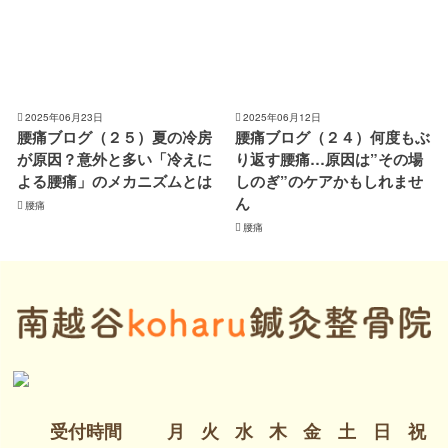
2025年06月23日
2025年06月12日
腰痛ブログ（２５）夏の冷房
腰痛ブログ（２４）何度もぶ
が原因？意外と多い「冷えに
り返す腰痛…原因は”その場
よる腰痛」のメカニズムとは
しのぎ”のケアかもしれませ
ん
腰痛
腰痛
受付時間
月
火
水
木
金
土
日
祝