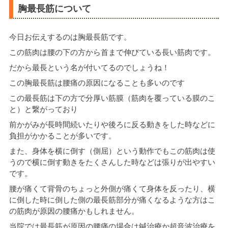
胸最長筋について
今日お伝えするのは胸最長筋です。
この筋肉は腰の下の方から首まで伸びている長い筋肉です。
だから最長という名が付いてるのでしょうね！
この胸最長筋は腰痛の原因になることも多いのです
この最長筋は下の方で分厚い筋膜（筋肉を覆っている膜のこ
と）と繋がっており
前かがみが長時間続いたりや後ろに反る動きをした時などに
負担がかかることが多いです。
また、身体を横に倒す（側屈）という動作でもこの筋肉は使
うので横に倒す動きをたくさんした時などは張りが出やすい
です。
腰が痛くて背骨のちょっと外側が痛くて身体を反ったり、横
に倒した時に倒した側の最長筋部分が痛くなるような方はこ
の筋肉が原因の腰痛かもしれません。
当院では最長筋が原因の腰痛の場合は鍼治療か超音波治療を